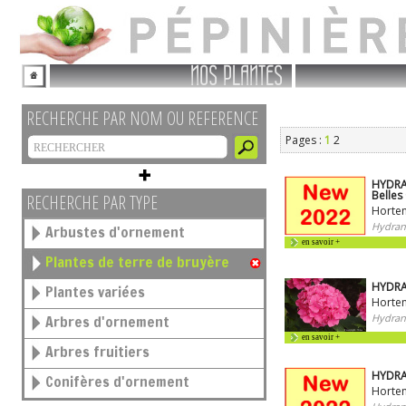
NOS PLANTES
RECHERCHE PAR NOM OU REFERENCE
Pages :
1
2
HYDRA
Belles
RECHERCHE PAR TYPE
Horten
Hydran
Arbustes d'ornement
en savoir +
Plantes de terre de bruyère
HYDRA
Plantes variées
Horten
Hydran
Arbres d'ornement
en savoir +
Arbres fruitiers
HYDRA
Conifères d'ornement
Horten