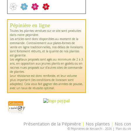
Pépinière en ligne
Toutes les plantes vendues sur ce site sont produites
dans notre pépinière.
Les articles sont donc disponibles au moment de la
commande. Contrairement aux plates-formes de
vente en ligne traditionnelles, nos délais de livraisons
sont fortement réduits, et la qualité de nos plantes
est garantie.
Les végétaux proposés sont agés au minimum de 2 à 3
ans, en opposition aux jeunes plants en godets ou en
racines nues proposés sur d'autres sites de commande
de plantes.
Leur résistance est donc renforcée, et leur volume
plus important (les conditions de livraison sont
adaptées). Cela vous fait gagner des années de pousse,
avec un taux de réussite optimal.
Présentation de la Pépinière
Nos plantes
Nos con
|
|
© Pépinières de Kerzarc'h - 2026
|
Plan du sit