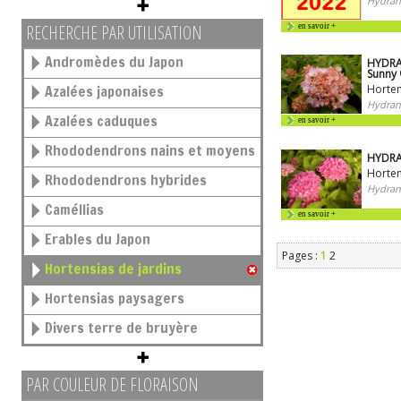
Hydran
RECHERCHE PAR UTILISATION
en savoir +
Andromèdes du Japon
HYDRA
Sunny
Azalées japonaises
Horten
Hydran
Azalées caduques
en savoir +
Rhododendrons nains et moyens
HYDRA
Horten
Rhododendrons hybrides
Hydran
Caméllias
en savoir +
Erables du Japon
Pages :
1
2
Hortensias de jardins
Hortensias paysagers
Divers terre de bruyère
PAR COULEUR DE FLORAISON