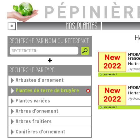
NOS PLANTES
H
RECHERCHE PAR NOM OU REFERENCE
HYDRA
Franc
Horten
RECHERCHE PAR TYPE
Hydran
en savoir +
Arbustes d'ornement
HYDRA
Plantes de terre de bruyère
Horten
Hydran
Plantes variées
en savoir +
Arbres d'ornement
Arbres fruitiers
Conifères d'ornement