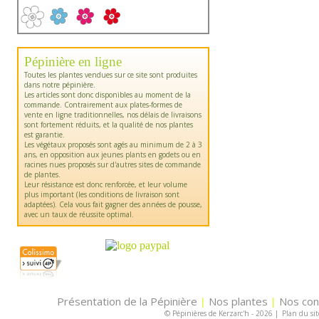
Pépinière en ligne
Toutes les plantes vendues sur ce site sont produites
dans notre pépinière.
Les articles sont donc disponibles au moment de la
commande. Contrairement aux plates-formes de
vente en ligne traditionnelles, nos délais de livraisons
sont fortement réduits, et la qualité de nos plantes
est garantie.
Les végétaux proposés sont agés au minimum de 2 à 3
ans, en opposition aux jeunes plants en godets ou en
racines nues proposés sur d'autres sites de commande
de plantes.
Leur résistance est donc renforcée, et leur volume
plus important (les conditions de livraison sont
adaptées). Cela vous fait gagner des années de pousse,
avec un taux de réussite optimal.
Présentation de la Pépinière
Nos plantes
Nos con
|
|
© Pépinières de Kerzarc'h - 2026
|
Plan du sit