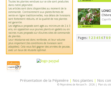
en savoir +
Toutes les plantes vendues sur ce site sont produites
dans notre pépinière.
Les articles sont donc disponibles au moment de la
LONICE
commande. Contrairement aux plates-formes de
Chèvre
vente en ligne traditionnelles, nos délais de livraisons
sont fortement réduits, et la qualité de nos plantes
Caprifo
est garantie.
Les végétaux proposés sont agés au minimum de 2 à 3
en savoir +
ans, en opposition aux jeunes plants en godets ou en
racines nues proposés sur d'autres sites de commande
de plantes.
Pages :
1
2
3
4
5
6
7
8
9
Leur résistance est donc renforcée, et leur volume
plus important (les conditions de livraison sont
adaptées). Cela vous fait gagner des années de pousse,
avec un taux de réussite optimal.
Présentation de la Pépinière
Nos plantes
Nos con
|
|
© Pépinières de Kerzarc'h - 2026
|
Plan du sit