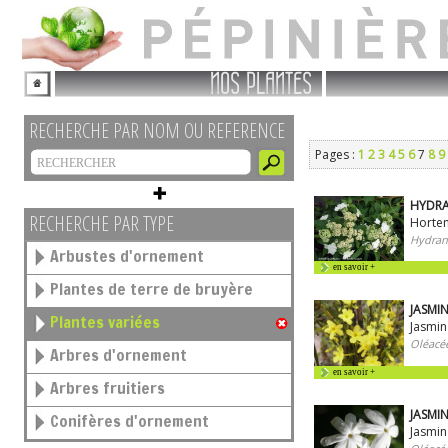
NOS PLANTES
RECHERCHE PAR NOM OU REFERENCE
Pages :
1
2
3
4
5
6
7
8
9
HYDRA
RECHERCHE PAR TYPE
Horten
Hydran
Arbustes d'ornement
en savoir +
Plantes de terre de bruyère
JASMI
Plantes variées
Jasmin
Oléacé
Arbres d'ornement
en savoir +
Arbres fruitiers
JASMIN
Conifères d'ornement
Jasmin