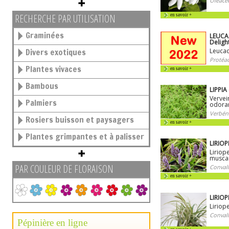
Oléacé
RECHERCHE PAR UTILISATION
en savoir +
Graminées
LEUCA
Deligh
Divers exotiques
Leuca
Protéac
Plantes vivaces
en savoir +
Bambous
LIPPIA
Vervei
Palmiers
odoran
Verbén
Rosiers buisson et paysagers
en savoir +
Plantes grimpantes et à palisser
LIRIOP
Liriop
musca
PAR COULEUR DE FLORAISON
Convall
en savoir +
LIRIOP
Liriop
Convall
Pépinière en ligne