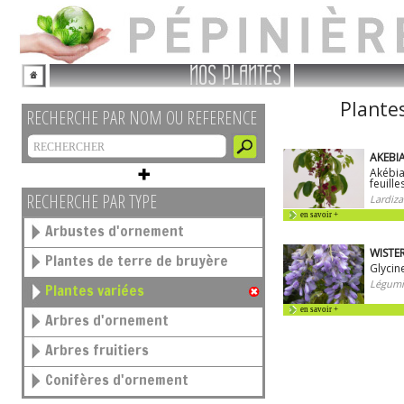
NOS PLANTES
Plantes
RECHERCHE PAR NOM OU REFERENCE
AKEBIA
Akébia
feuille
RECHERCHE PAR TYPE
Lardiza
en savoir +
Arbustes d'ornement
WISTER
Plantes de terre de bruyère
Glycin
Légumi
Plantes variées
en savoir +
Arbres d'ornement
Arbres fruitiers
Conifères d'ornement