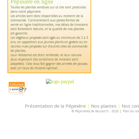
Pépinière en ligne
Toutes les plantes vendues sur ce site sont produites
dans notre pépinière.
Les articles sont donc disponibles au moment de la
commande. Contrairement aux plates-formes de
vente en ligne traditionnelles, nos délais de livraisons
sont fortement réduits, et la qualité de nos plantes
est garantie.
Les végétaux proposés sont agés au minimum de 2 à 3
ans, en opposition aux jeunes plants en godets ou en
racines nues proposés sur d'autres sites de commande
de plantes.
Leur résistance est donc renforcée, et leur volume
plus important (les conditions de livraison sont
adaptées). Cela vous fait gagner des années de pousse,
avec un taux de réussite optimal.
Présentation de la Pépinière
Nos plantes
Nos con
|
|
© Pépinières de Kerzarc'h - 2026
|
Plan du sit