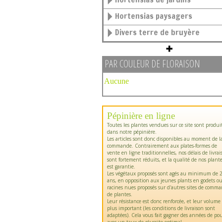
Hortensias paysagers
Divers terre de bruyère
PAR COULEUR DE FLORAISON
Aucune
Pépinière en ligne
Toutes les plantes vendues sur ce site sont produi
dans notre pépinière.
Les articles sont donc disponibles au moment de l
commande. Contrairement aux plates-formes de
vente en ligne traditionnelles, nos délais de livrai
sont fortement réduits, et la qualité de nos plant
est garantie.
Les végétaux proposés sont agés au minimum de 2
ans, en opposition aux jeunes plants en godets o
racines nues proposés sur d'autres sites de comm
de plantes.
Leur résistance est donc renforcée, et leur volume
plus important (les conditions de livraison sont
adaptées). Cela vous fait gagner des années de pou