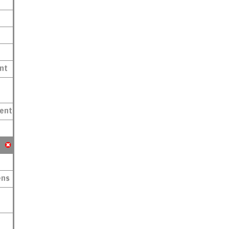
nt
ment
ens