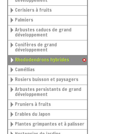
développement
Cerisiers à fruits
Palmiers
Arbustes caducs de grand
développement
Conifères de grand
développement
Rhododendrons hybrides
Caméllias
Rosiers buisson et paysagers
Arbustes persistants de grand
développement
Pruniers à fruits
Erables du Japon
Plantes grimpantes et à palisser
Hortensias de jardins