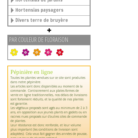
Hortensias paysagers
Divers terre de bruyère
PAR COULEUR DE FLORAISON
Pépinière en ligne
Toutes les plantes vendues sur ce site sont produites
dans notre pépinière.
Les articles sont donc disponibles au moment de la
commande. Contrairement aux plates-formes de
vente en ligne traditionnelles, nos délais de livraisons
sont fortement réduits, et la qualité de nos plantes
est garantie.
Les végétaux proposés sont agés au minimum de 2 à 3
ans, en opposition aux jeunes plants en godets ou en
racines nues proposés sur d'autres sites de commande
de plantes.
Leur résistance est donc renforcée, et leur volume
plus important (les conditions de livraison sont
adaptées). Cela vous fait gagner des années de pousse,