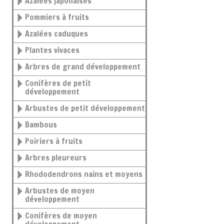
Azalées japonaises
Pommiers à fruits
Azalées caduques
Plantes vivaces
Arbres de grand développement
Conifères de petit
développement
Arbustes de petit développement
Bambous
Poiriers à fruits
Arbres pleureurs
Rhododendrons nains et moyens
Arbustes de moyen
développement
Conifères de moyen