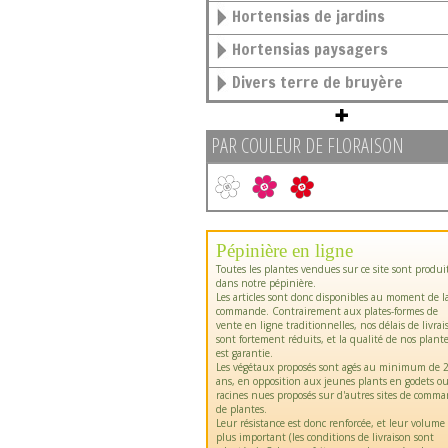
Hortensias de jardins
Hortensias paysagers
Divers terre de bruyère
PAR COULEUR DE FLORAISON
Pépinière en ligne
Toutes les plantes vendues sur ce site sont produi
dans notre pépinière.
Les articles sont donc disponibles au moment de l
commande. Contrairement aux plates-formes de
vente en ligne traditionnelles, nos délais de livrai
sont fortement réduits, et la qualité de nos plant
est garantie.
Les végétaux proposés sont agés au minimum de 2
ans, en opposition aux jeunes plants en godets o
racines nues proposés sur d'autres sites de comm
de plantes.
Leur résistance est donc renforcée, et leur volume
plus important (les conditions de livraison sont