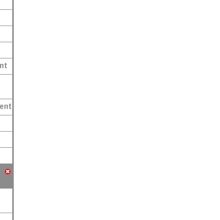
nt
ment