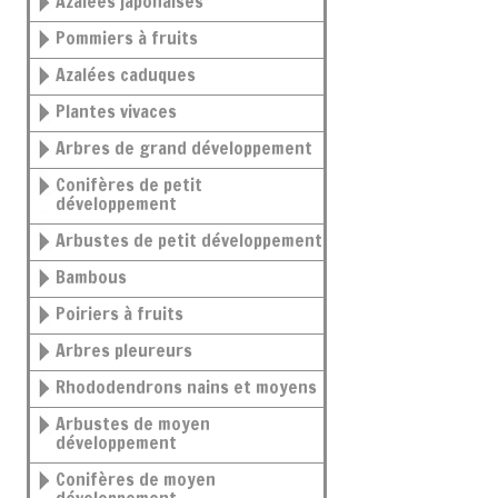
Azalées japonaises
Pommiers à fruits
Azalées caduques
Plantes vivaces
Arbres de grand développement
Conifères de petit
développement
Arbustes de petit développement
Bambous
Poiriers à fruits
Arbres pleureurs
Rhododendrons nains et moyens
Arbustes de moyen
développement
Conifères de moyen