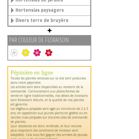
Hortensias paysagers
Divers terre de bruyère
PAR COULEUR DE FLORAISON
Pépinière en ligne
Toutes les plantes vendues sur ce site sont produites
dans notre pépinière.
Les articles sont donc disponibles au moment de la
commande. Contrairement aux plates-formes de
vente en ligne traditionnelles, nos délais de livraisons
sont fortement réduits, et la qualité de nos plantes
est garantie.
Les végétaux proposés sont agés au minimum de 2 à 3
ans, en opposition aux jeunes plants en godets ou en
racines nues proposés sur d'autres sites de commande
de plantes.
Leur résistance est donc renforcée, et leur volume
plus important (les conditions de livraison sont
adaptées). Cela vous fait gagner des années de pousse,