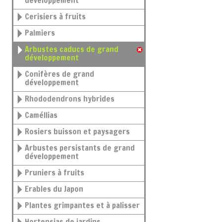
développement
Cerisiers à fruits
Palmiers
Arbustes caducs de grand
développement
Conifères de grand
développement
Rhododendrons hybrides
Caméllias
Rosiers buisson et paysagers
Arbustes persistants de grand
développement
Pruniers à fruits
Erables du Japon
Plantes grimpantes et à palisser
Hortensias de jardins