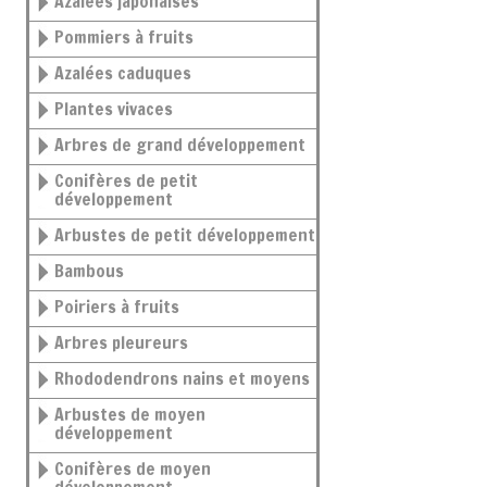
Azalées japonaises
Pommiers à fruits
Azalées caduques
Plantes vivaces
Arbres de grand développement
Conifères de petit
développement
Arbustes de petit développement
Bambous
Poiriers à fruits
Arbres pleureurs
Rhododendrons nains et moyens
Arbustes de moyen
développement
Conifères de moyen