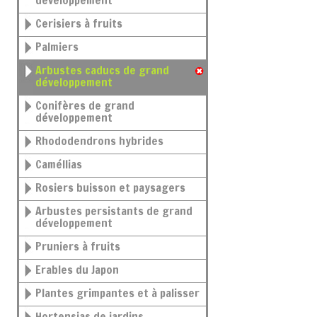
développement
Cerisiers à fruits
Palmiers
Arbustes caducs de grand
développement
Conifères de grand
développement
Rhododendrons hybrides
Caméllias
Rosiers buisson et paysagers
Arbustes persistants de grand
développement
Pruniers à fruits
Erables du Japon
Plantes grimpantes et à palisser
Hortensias de jardins