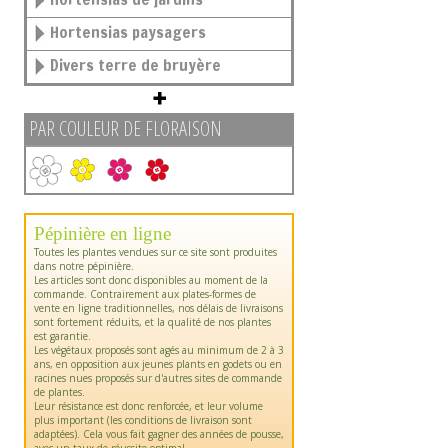
Hortensias paysagers
Divers terre de bruyère
PAR COULEUR DE FLORAISON
Pépinière en ligne
Toutes les plantes vendues sur ce site sont produites
dans notre pépinière.
Les articles sont donc disponibles au moment de la
commande. Contrairement aux plates-formes de
vente en ligne traditionnelles, nos délais de livraisons
sont fortement réduits, et la qualité de nos plantes
est garantie.
Les végétaux proposés sont agés au minimum de 2 à 3
ans, en opposition aux jeunes plants en godets ou en
racines nues proposés sur d'autres sites de commande
de plantes.
Leur résistance est donc renforcée, et leur volume
plus important (les conditions de livraison sont
adaptées). Cela vous fait gagner des années de pousse,