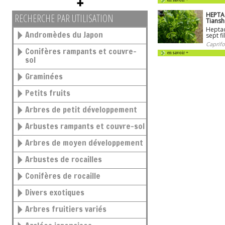
en savoir +
HEPTA
RECHERCHE PAR UTILISATION
Tians
Heptac
Andromèdes du Japon
sept fi
Caprifo
Conifères rampants et couvre-
en savoir +
sol
Graminées
Petits fruits
Arbres de petit développement
Arbustes rampants et couvre-sol
Arbres de moyen développement
Arbustes de rocailles
Conifères de rocaille
Divers exotiques
Arbres fruitiers variés