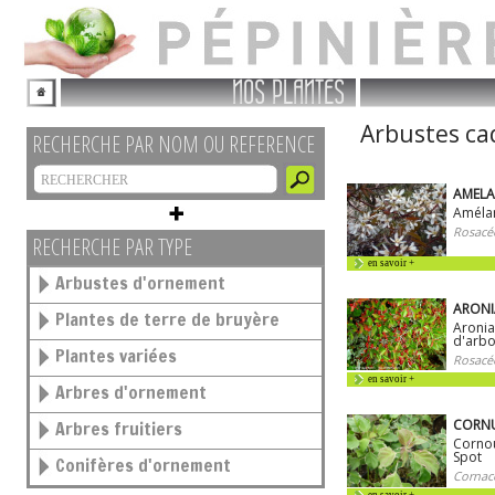
NOS PLANTES
Arbustes ca
RECHERCHE PAR NOM OU REFERENCE
AMELA
Améla
Rosacé
RECHERCHE PAR TYPE
en savoir +
Arbustes d'ornement
ARONIA
Plantes de terre de bruyère
Aronia
d'arbo
Plantes variées
Rosacé
en savoir +
Arbres d'ornement
CORNUS
Arbres fruitiers
Cornoui
Spot
Conifères d'ornement
Cornac