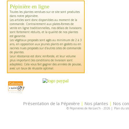
Pépinière en ligne
Toutes les plantes vendues sur ce site sont produites
dans notre pépinière.
Les articles sont donc disponibles au moment de la
commande. Contrairement aux plates-formes de
vente en ligne traditionnelles, nos délais de livraisons
sont fortement réduits, et la qualité de nos plantes
est garantie.
Les végétaux proposés sont agés au minimum de 2 à 3
ans, en opposition aux jeunes plants en godets ou en
racines nues proposés sur d'autres sites de commande
de plantes.
Leur résistance est donc renforcée, et leur volume
plus important (les conditions de livraison sont
adaptées). Cela vous fait gagner des années de pousse,
avec un taux de réussite optimal.
Présentation de la Pépinière
Nos plantes
Nos con
|
|
© Pépinières de Kerzarc'h - 2026
|
Plan du sit