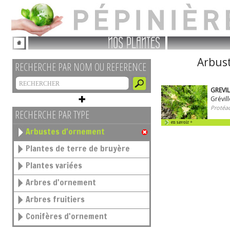
NOS PLANTES
Arbust
RECHERCHE PAR NOM OU REFERENCE
GREVIL
Grévill
Protéac
RECHERCHE PAR TYPE
en savoir +
Arbustes d'ornement
Plantes de terre de bruyère
Plantes variées
Arbres d'ornement
Arbres fruitiers
Conifères d'ornement