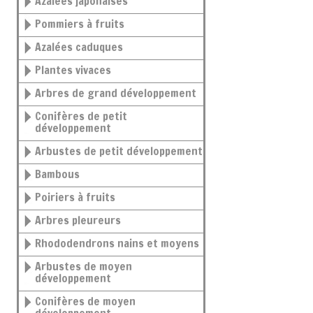
Azalées japonaises
Pommiers à fruits
Azalées caduques
Plantes vivaces
Arbres de grand développement
Conifères de petit
développement
Arbustes de petit développement
Bambous
Poiriers à fruits
Arbres pleureurs
Rhododendrons nains et moyens
Arbustes de moyen
développement
Conifères de moyen