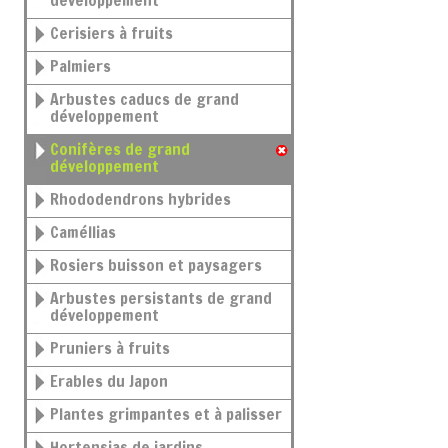
développement
Cerisiers à fruits
Palmiers
Arbustes caducs de grand
développement
Conifères de grand
développement
Rhododendrons hybrides
Caméllias
Rosiers buisson et paysagers
Arbustes persistants de grand
développement
Pruniers à fruits
Erables du Japon
Plantes grimpantes et à palisser
Hortensias de jardins