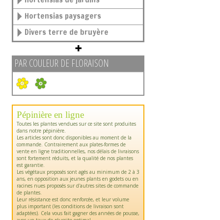
Hortensias paysagers
Divers terre de bruyère
PAR COULEUR DE FLORAISON
Pépinière en ligne
Toutes les plantes vendues sur ce site sont produites
dans notre pépinière.
Les articles sont donc disponibles au moment de la
commande. Contrairement aux plates-formes de
vente en ligne traditionnelles, nos délais de livraisons
sont fortement réduits, et la qualité de nos plantes
est garantie.
Les végétaux proposés sont agés au minimum de 2 à 3
ans, en opposition aux jeunes plants en godets ou en
racines nues proposés sur d'autres sites de commande
de plantes.
Leur résistance est donc renforcée, et leur volume
plus important (les conditions de livraison sont
adaptées). Cela vous fait gagner des années de pousse,