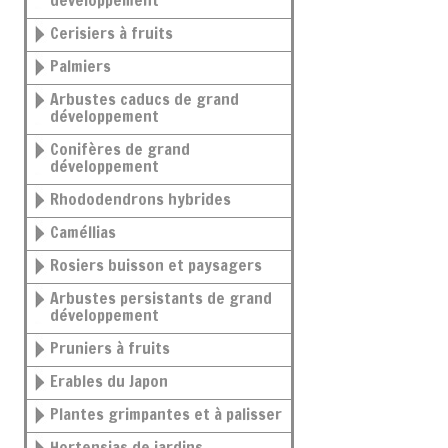
développement
Cerisiers à fruits
Palmiers
Arbustes caducs de grand
développement
Conifères de grand
développement
Rhododendrons hybrides
Caméllias
Rosiers buisson et paysagers
Arbustes persistants de grand
développement
Pruniers à fruits
Erables du Japon
Plantes grimpantes et à palisser
Hortensias de jardins