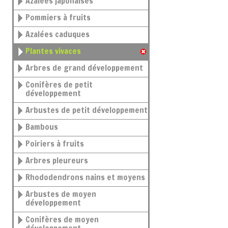
Azalées japonaises
Pommiers à fruits
Azalées caduques
Plantes vivaces
Arbres de grand développement
Conifères de petit
développement
Arbustes de petit développement
Bambous
Poiriers à fruits
Arbres pleureurs
Rhododendrons nains et moyens
Arbustes de moyen
développement
Conifères de moyen