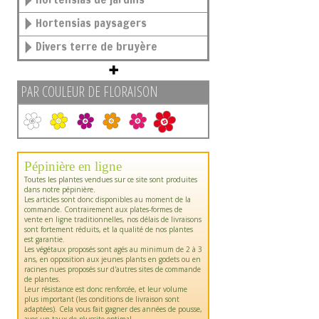
Hortensias paysagers
Divers terre de bruyère
PAR COULEUR DE FLORAISON
Pépinière en ligne
Toutes les plantes vendues sur ce site sont produites
dans notre pépinière.
Les articles sont donc disponibles au moment de la
commande. Contrairement aux plates-formes de
vente en ligne traditionnelles, nos délais de livraisons
sont fortement réduits, et la qualité de nos plantes
est garantie.
Les végétaux proposés sont agés au minimum de 2 à 3
ans, en opposition aux jeunes plants en godets ou en
racines nues proposés sur d'autres sites de commande
de plantes.
Leur résistance est donc renforcée, et leur volume
plus important (les conditions de livraison sont
adaptées). Cela vous fait gagner des années de pousse,