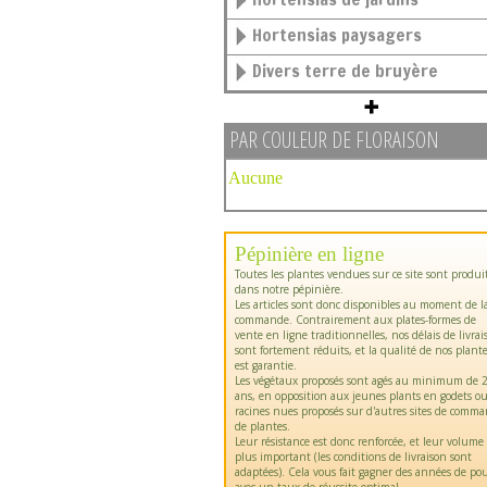
Hortensias paysagers
Divers terre de bruyère
PAR COULEUR DE FLORAISON
Aucune
Pépinière en ligne
Toutes les plantes vendues sur ce site sont produi
dans notre pépinière.
Les articles sont donc disponibles au moment de l
commande. Contrairement aux plates-formes de
vente en ligne traditionnelles, nos délais de livrai
sont fortement réduits, et la qualité de nos plant
est garantie.
Les végétaux proposés sont agés au minimum de 2
ans, en opposition aux jeunes plants en godets o
racines nues proposés sur d'autres sites de comm
de plantes.
Leur résistance est donc renforcée, et leur volume
plus important (les conditions de livraison sont
adaptées). Cela vous fait gagner des années de pou