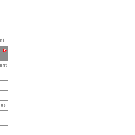
nt
ment
ens