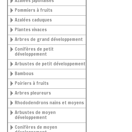
Azalées japonaises
Pommiers à fruits
Azalées caduques
Plantes vivaces
Arbres de grand développement
Conifères de petit
développement
Arbustes de petit développement
Bambous
Poiriers à fruits
Arbres pleureurs
Rhododendrons nains et moyens
Arbustes de moyen
développement
Conifères de moyen