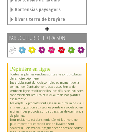
Hortensias paysagers
Divers terre de bruyère
PAR COULEUR DE FLORAISON
Pépinière en ligne
Toutes les plantes vendues sur ce site sont produites
dans notre pépinière.
Les articles sont donc disponibles au moment de la
commande. Contrairement aux plates-formes de
vente en ligne traditionnelles, nos délais de livraisons
sont fortement réduits, et la qualité de nos plantes
est garantie.
Les végétaux proposés sont agés au minimum de 2 à 3
ans, en opposition aux jeunes plants en godets ou en
racines nues proposés sur d'autres sites de commande
de plantes.
Leur résistance est donc renforcée, et leur volume
plus important (les conditions de livraison sont
adaptées). Cela vous fait gagner des années de pousse,