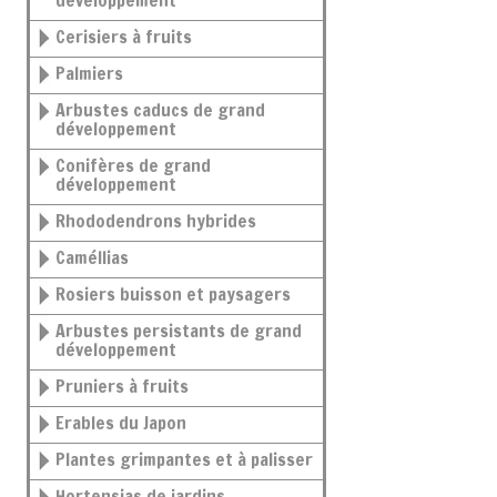
développement
Cerisiers à fruits
Palmiers
Arbustes caducs de grand
développement
Conifères de grand
développement
Rhododendrons hybrides
Caméllias
Rosiers buisson et paysagers
Arbustes persistants de grand
développement
Pruniers à fruits
Erables du Japon
Plantes grimpantes et à palisser
Hortensias de jardins