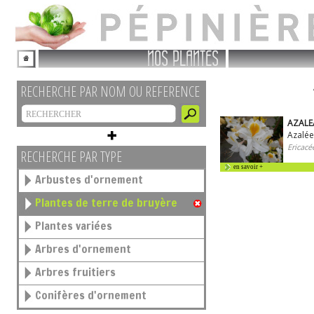
NOS PLANTES
RECHERCHE PAR NOM OU REFERENCE
AZALE
Azalée
Ericacé
RECHERCHE PAR TYPE
en savoir +
Arbustes d'ornement
Plantes de terre de bruyère
Plantes variées
Arbres d'ornement
Arbres fruitiers
Conifères d'ornement