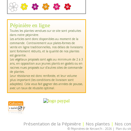
Pépinière en ligne
Toutes les plantes vendues sur ce site sont produites
dans notre pépinière.
Les articles sont donc disponibles au moment de la
commande. Contrairement aux plates-formes de
vente en ligne traditionnelles, nos délais de livraisons
sont fortement réduits, et la qualité de nos plantes
est garantie.
Les végétaux proposés sont agés au minimum de 2 à 3
ans, en opposition aux jeunes plants en godets ou en
racines nues proposés sur d'autres sites de commande
de plantes.
Leur résistance est donc renforcée, et leur volume
plus important (les conditions de livraison sont
adaptées). Cela vous fait gagner des années de pousse,
avec un taux de réussite optimal.
Présentation de la Pépinière
Nos plantes
Nos con
|
|
© Pépinières de Kerzarc'h - 2026
|
Plan du sit