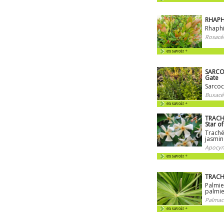
RHAPH
Rhaphi
Rosacé
en savoir +
SARCO
Gate
Sarco
Buxacé
en savoir +
TRACH
Star o
Traché
jasmin
Apocyn
en savoir +
TRACH
Palmie
palmie
Palmac
en savoir +