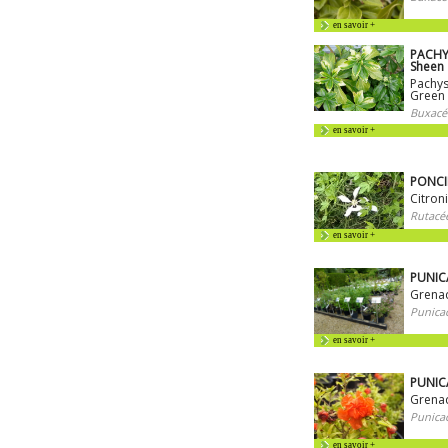
en savoir +
PACHY
Sheen
Pachys
Green
Buxacé
en savoir +
PONCIR
Citroni
Rutacé
en savoir +
PUNIC
Grena
Punica
en savoir +
PUNIC
Grenad
Punica
en savoir +