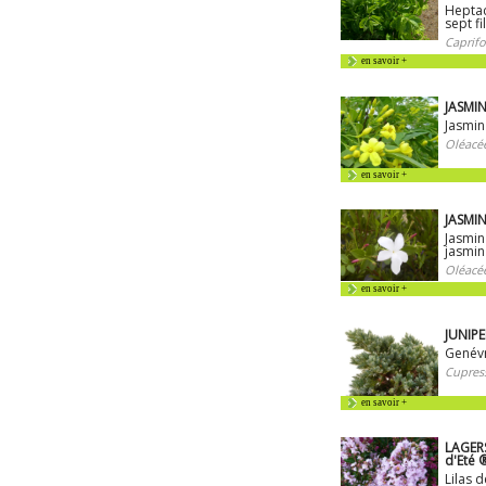
Heptac
sept fi
Caprifo
en savoir +
JASMI
Jasmin 
Oléacé
en savoir +
JASMIN
Jasmin 
jasmin
Oléacé
en savoir +
JUNIPE
Genévr
Cupres
en savoir +
LAGER
d'Eté 
Lilas 