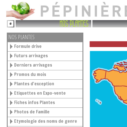
NOS PLANTES
NOS PLANTES
Formule drive
Futurs arrivages
Derniers arrivages
Promos du mois
Plantes d'exception
Etiquettes en Expo-vente
Fiches infos Plantes
Photos de Famille
Etymologie des noms de genre