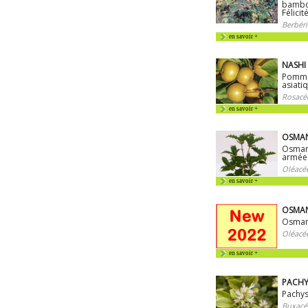
bambo
Félicit
Berbéri
en savoir +
NASHI
Pomme-
asiati
Rosacé
en savoir +
OSMAN
Osman
armée
Oléacé
en savoir +
OSMANT
Osman
Oléacé
en savoir +
PACHY
Pachys
Buxacé