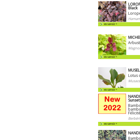
LOROP
Black
Loropé
Hamamé
en savoir +
MICHEL
Arbust
Magnol
en savoir +
MUSELL
Lotus 
Musacé
en savoir +
NANDI
Sunset
Bambo
bambo
Félicit
Berbéri
en savoir +
NANDI
Bambo