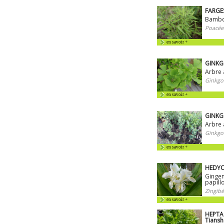
FARGES
Bambo
Poacée
en savoir +
GINKGO
Arbre 
Ginkgo
en savoir +
GINKG
Arbre 
Ginkgo
en savoir +
HEDYC
Ginge
papill
Zingibé
en savoir +
HEPTA
Tians