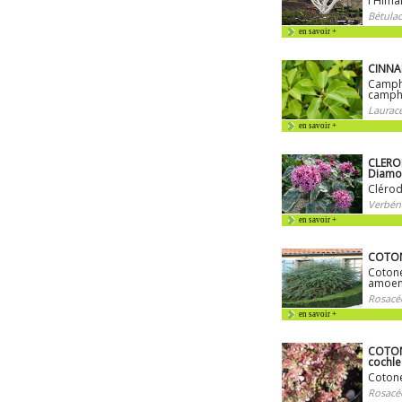
l'Hima
Bétulac
en savoir +
CINN
Camphr
camph
Lauracé
en savoir +
CLERO
Diamo
Cléro
Verbén
en savoir +
COTON
Cotoné
amoen
Rosacé
en savoir +
COTON
cochle
Cotoné
Rosacé