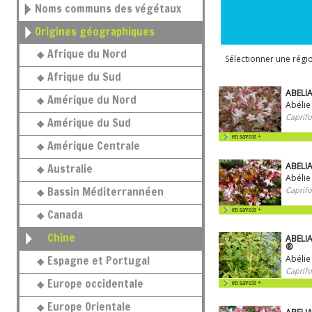
Noms communs des végétaux
Origines géographiques
Afrique du Nord
Sélectionner une rég
Afrique du Sud
ABELIA
Amérique du Nord
Abélie
Caprifo
Amérique du Sud
en savoir +
Amérique Centrale
ABELIA
Australie
Abélie
Bassin Méditerrannéen
Caprifo
en savoir +
Canada
Chine
ABELIA
®
Espagne et Portugal
Abélie
Caprifo
Europe occidentale
en savoir +
Europe Orientale