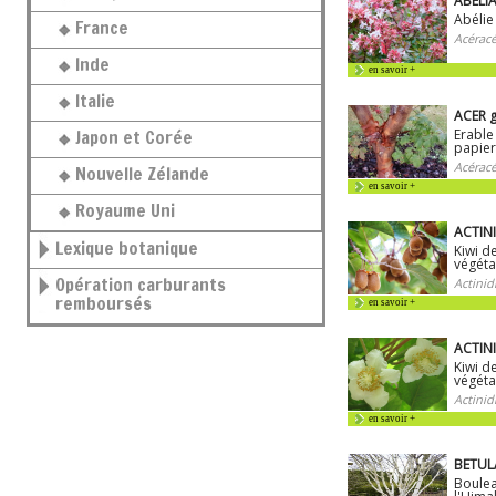
ABELIA
Abélie 
France
Acéracé
Inde
en savoir +
Italie
ACER 
Japon et Corée
Erable
papier
Acéracé
Nouvelle Zélande
en savoir +
Royaume Uni
ACTINI
Lexique botanique
Kiwi d
végéta
Opération carburants
Actinid
remboursés
en savoir +
ACTINI
Kiwi d
végéta
Actinid
en savoir +
BETULA
Boulea