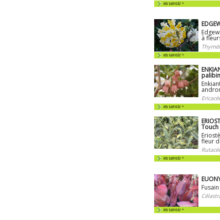
en savoir +
EDGEW
Edgewo
à fleu
Thymél
en savoir +
ENKIA
palibin
Enkian
andro
Ericacé
en savoir +
ERIOS
Touch
Eriost
fleur d
Rutacé
en savoir +
EUONYM
Fusain
Célastr
en savoir +