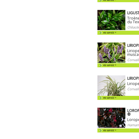
en savoir +
LIGUS
Troène
du Te
Oléacé
en savoir +
LIRIOP
Liriop
musca
Convall
en savoir +
LIRIOP
Liriop
Convall
en savoir +
LOROP
®
Loropé
Hamamé
en savoir +