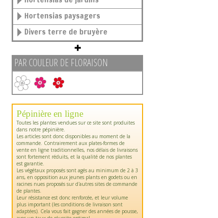
Hortensias paysagers
Divers terre de bruyère
PAR COULEUR DE FLORAISON
Pépinière en ligne
Toutes les plantes vendues sur ce site sont produites
dans notre pépinière.
Les articles sont donc disponibles au moment de la
commande. Contrairement aux plates-formes de
vente en ligne traditionnelles, nos délais de livraisons
sont fortement réduits, et la qualité de nos plantes
est garantie.
Les végétaux proposés sont agés au minimum de 2 à 3
ans, en opposition aux jeunes plants en godets ou en
racines nues proposés sur d'autres sites de commande
de plantes.
Leur résistance est donc renforcée, et leur volume
plus important (les conditions de livraison sont
adaptées). Cela vous fait gagner des années de pousse,