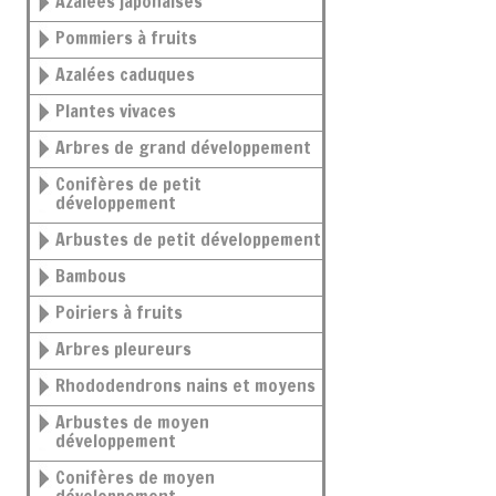
Azalées japonaises
Pommiers à fruits
Azalées caduques
Plantes vivaces
Arbres de grand développement
Conifères de petit
développement
Arbustes de petit développement
Bambous
Poiriers à fruits
Arbres pleureurs
Rhododendrons nains et moyens
Arbustes de moyen
développement
Conifères de moyen