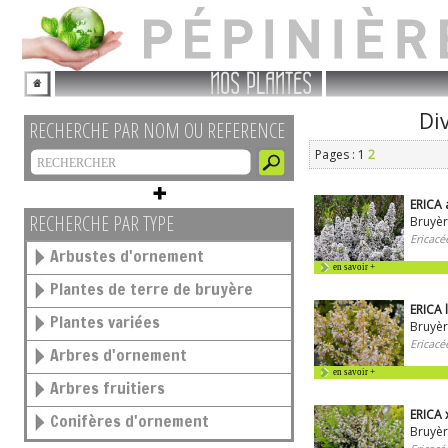
NOS PLANTES
Di
RECHERCHE PAR NOM OU REFERENCE
Pages : 1
2
ERICA 
RECHERCHE PAR TYPE
Bruyèr
Ericacé
Arbustes d'ornement
en savoir +
Plantes de terre de bruyère
ERICA 
Plantes variées
Bruyèr
Ericacé
Arbres d'ornement
en savoir +
Arbres fruitiers
ERICA x
Conifères d'ornement
Bruyèr