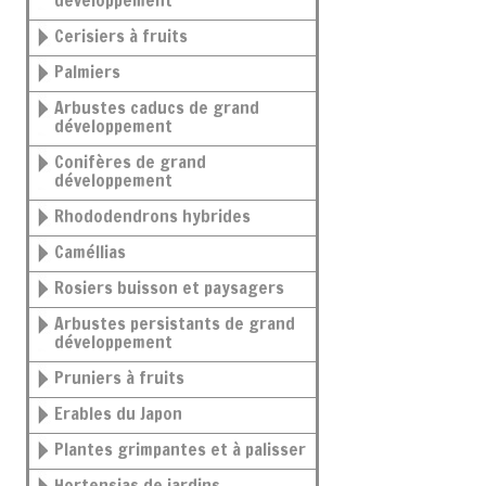
développement
Cerisiers à fruits
Palmiers
Arbustes caducs de grand
développement
Conifères de grand
développement
Rhododendrons hybrides
Caméllias
Rosiers buisson et paysagers
Arbustes persistants de grand
développement
Pruniers à fruits
Erables du Japon
Plantes grimpantes et à palisser
Hortensias de jardins