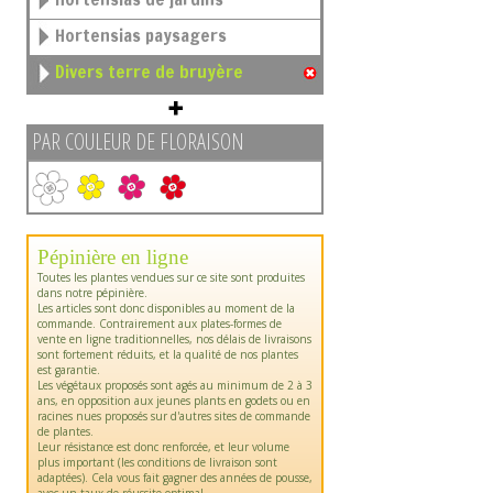
Hortensias paysagers
Divers terre de bruyère
PAR COULEUR DE FLORAISON
Pépinière en ligne
Toutes les plantes vendues sur ce site sont produites
dans notre pépinière.
Les articles sont donc disponibles au moment de la
commande. Contrairement aux plates-formes de
vente en ligne traditionnelles, nos délais de livraisons
sont fortement réduits, et la qualité de nos plantes
est garantie.
Les végétaux proposés sont agés au minimum de 2 à 3
ans, en opposition aux jeunes plants en godets ou en
racines nues proposés sur d'autres sites de commande
de plantes.
Leur résistance est donc renforcée, et leur volume
plus important (les conditions de livraison sont
adaptées). Cela vous fait gagner des années de pousse,