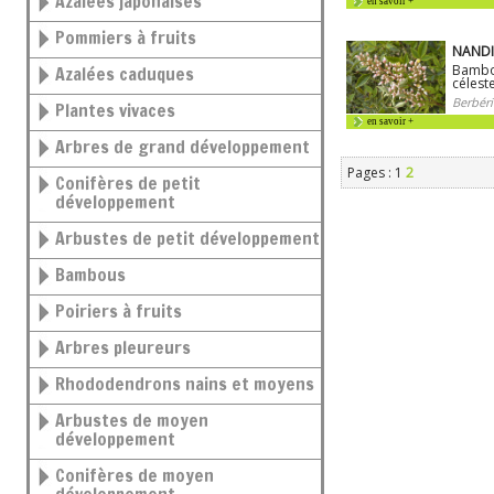
Azalées japonaises
en savoir +
Pommiers à fruits
NANDI
Bambo
Azalées caduques
célest
Berbéri
Plantes vivaces
en savoir +
Arbres de grand développement
Pages : 1
2
Conifères de petit
développement
Arbustes de petit développement
Bambous
Poiriers à fruits
Arbres pleureurs
Rhododendrons nains et moyens
Arbustes de moyen
développement
Conifères de moyen