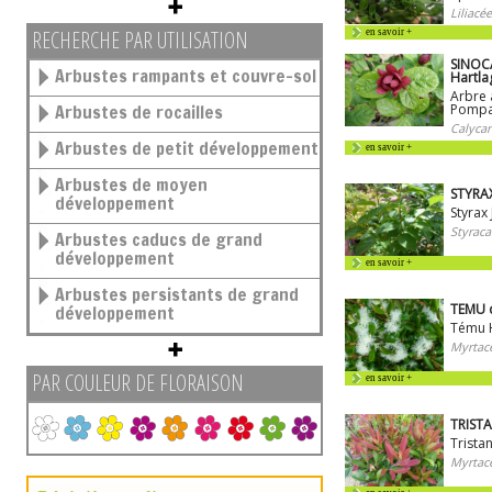
Liliacée
RECHERCHE PAR UTILISATION
en savoir +
SINOC
Arbustes rampants et couvre-sol
Hartla
Arbre 
Arbustes de rocailles
Pompa
Calyca
Arbustes de petit développement
en savoir +
Arbustes de moyen
STYRAX
développement
Styrax
Styraca
Arbustes caducs de grand
développement
en savoir +
Arbustes persistants de grand
TEMU d
développement
Tému H
Myrtac
PAR COULEUR DE FLORAISON
en savoir +
TRISTA
Trista
Myrtac