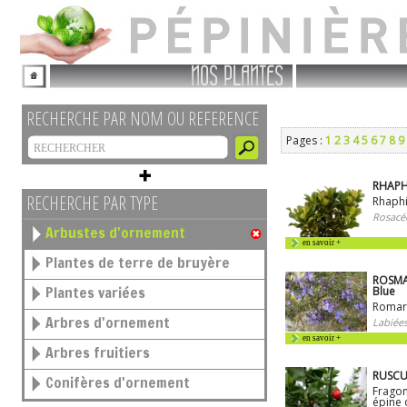
NOS PLANTES
RECHERCHE PAR NOM OU REFERENCE
Pages :
1
2
3
4
5
6
7
8
9
RHAPHI
RECHERCHE PAR TYPE
Rhaphi
Rosacé
Arbustes d'ornement
en savoir +
Plantes de terre de bruyère
ROSMAR
Plantes variées
Blue
Romar
Arbres d'ornement
Labiées
en savoir +
Arbres fruitiers
RUSCU
Conifères d'ornement
Fragon
épine 