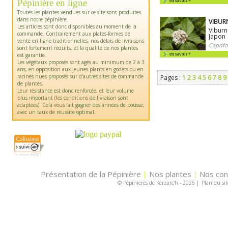
Pépinière en ligne
en savoir +
Toutes les plantes vendues sur ce site sont produites
dans notre pépinière.
VIBUR
Les articles sont donc disponibles au moment de la
Viburn
commande. Contrairement aux plates-formes de
Japon
vente en ligne traditionnelles, nos délais de livraisons
Caprifo
sont fortement réduits, et la qualité de nos plantes
est garantie.
en savoir +
Les végétaux proposés sont agés au minimum de 2 à 3
ans, en opposition aux jeunes plants en godets ou en
racines nues proposés sur d'autres sites de commande
Pages :
1
2
3
4
5
6
7
8
9
de plantes.
Leur résistance est donc renforcée, et leur volume
plus important (les conditions de livraison sont
adaptées). Cela vous fait gagner des années de pousse,
avec un taux de réussite optimal.
Présentation de la Pépinière
Nos plantes
Nos con
|
|
© Pépinières de Kerzarc'h - 2026
|
Plan du sit