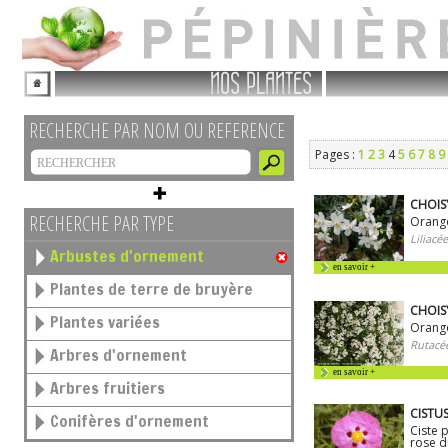
NOS PLANTES
RECHERCHE PAR NOM OU REFERENCE
Pages :
1
2
3
4
5
6
7
8
9
CHOISY
RECHERCHE PAR TYPE
Orange
Liliacée
Arbustes d'ornement
en savoir +
Plantes de terre de bruyère
CHOISY
Plantes variées
Orange
Rutacé
Arbres d'ornement
en savoir +
Arbres fruitiers
CISTUS
Conifères d'ornement
Ciste 
rose d