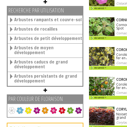
Cistacé
RECHERCHE PAR UTILISATION
en savoir +
Arbustes rampants et couvre-sol
CORNUS
Cornoui
Arbustes de rocailles
Spot
Cornac
Arbustes de petit développement
en savoir +
Arbustes de moyen
COROKI
développement
Coroki
fer en
Arbustes caducs de grand
Cornac
développement
en savoir +
Arbustes persistants de grand
COROK
développement
Coroki
fer en
Cornac
PAR COULEUR DE FLORAISON
en savoir +
CORYL
Noiset
grand 
Corylac