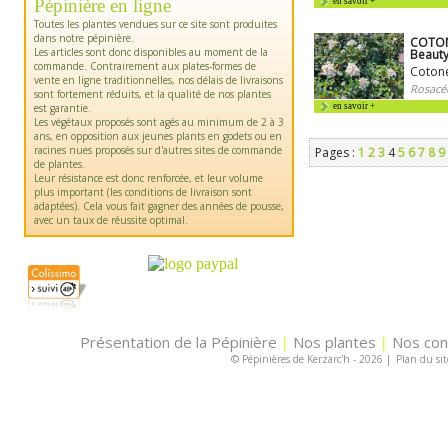
Pépinière en ligne
en savoir +
Toutes les plantes vendues sur ce site sont produites
dans notre pépinière.
COTON
Les articles sont donc disponibles au moment de la
Beaut
commande. Contrairement aux plates-formes de
Cotoné
vente en ligne traditionnelles, nos délais de livraisons
Rosacé
sont fortement réduits, et la qualité de nos plantes
est garantie.
en savoir +
Les végétaux proposés sont agés au minimum de 2 à 3
ans, en opposition aux jeunes plants en godets ou en
racines nues proposés sur d'autres sites de commande
Pages :
1
2
3
4
5
6
7
8
9
de plantes.
Leur résistance est donc renforcée, et leur volume
plus important (les conditions de livraison sont
adaptées). Cela vous fait gagner des années de pousse,
avec un taux de réussite optimal.
Présentation de la Pépinière
Nos plantes
Nos con
|
|
© Pépinières de Kerzarc'h - 2026
|
Plan du sit