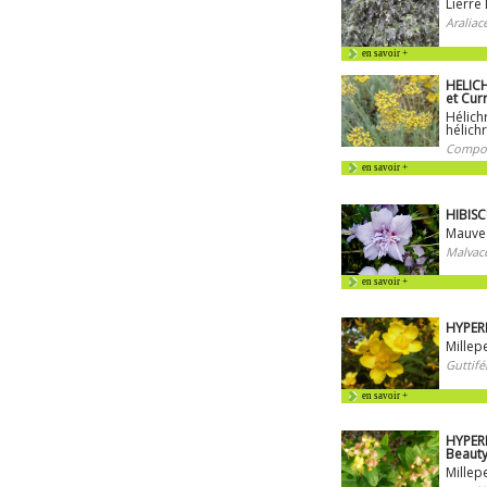
Lierre
Araliac
en savoir +
HELIC
et Cur
Hélich
hélich
Compos
en savoir +
HIBISC
Mauve 
Malvac
en savoir +
HYPER
Millep
Guttifé
en savoir +
HYPER
Beaut
Millep