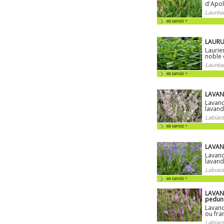
d'Apo
Lauréa
en savoir +
LAURUS
Laurier
noble 
Lauréa
en savoir +
LAVAND
Lavand
lavand
Labiacé
en savoir +
LAVAN
Lavan
lavand
Labiacé
en savoir +
LAVAN
pedun
Lavand
ou fra
Labiacé