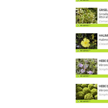
en savoir +
GRISELI
Griséli
littora
Cornac
en savoir +
HALIMI
Halimi
Cistacé
en savoir +
HEBE B
Véroni
Scrophu
en savoir +
HEBE 
Véroni
Scrophu
en savoir +