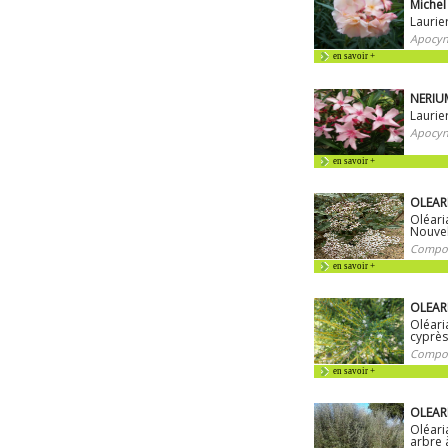
Michel
Laurie
Apocyn
en savoir +
NERIUM
Laurie
Apocyn
en savoir +
OLEAR
Oléari
Nouvel
Compos
en savoir +
OLEARI
Oléari
cyprès
Compos
en savoir +
OLEARI
Oléari
arbre 