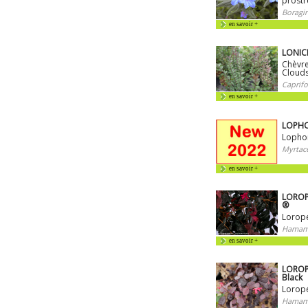
prostr
Boragi
en savoir +
LONICE
Chèvre
Cloud
Caprifo
en savoir +
LOPHOM
Lophom
Myrtac
en savoir +
LOROP
®
Loropé
Hamamé
en savoir +
LOROP
Black
Loropé
Hamamé