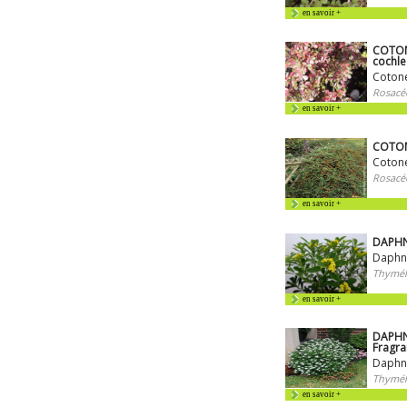
en savoir +
COTON
cochle
Cotoné
Rosacé
en savoir +
COTON
Coton
Rosacé
en savoir +
DAPHN
Daphn
Thymél
en savoir +
DAPHNE
Fragr
Daphné
Thymél
en savoir +