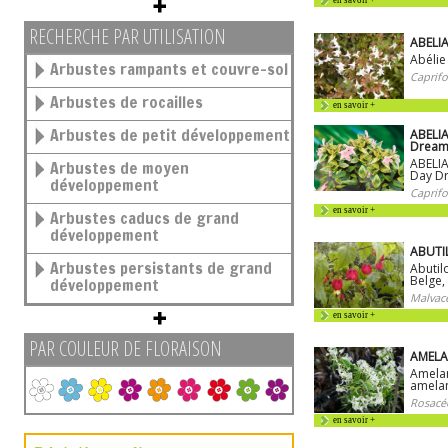
en savoir +
RECHERCHE PAR UTILISATION
ABELIA
Abéli
Arbustes rampants et couvre-sol
Caprifo
Arbustes de rocailles
en savoir +
Arbustes de petit développement
ABELIA
Dream
ABELIA
Arbustes de moyen
Day D
développement
Caprifo
en savoir +
Arbustes caducs de grand
développement
ABUTI
Arbustes persistants de grand
Abutil
Belge,
développement
Malvac
en savoir +
PAR COULEUR DE FLORAISON
AMELAN
Amelan
amelan
Rosacé
en savoir +