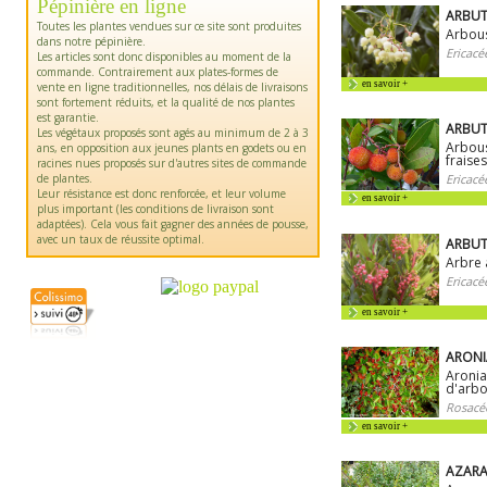
Pépinière en ligne
ARBUT
Toutes les plantes vendues sur ce site sont produites
Arbous
dans notre pépinière.
Ericacé
Les articles sont donc disponibles au moment de la
commande. Contrairement aux plates-formes de
en savoir +
vente en ligne traditionnelles, nos délais de livraisons
sont fortement réduits, et la qualité de nos plantes
est garantie.
ARBUT
Les végétaux proposés sont agés au minimum de 2 à 3
Arbous
ans, en opposition aux jeunes plants en godets ou en
fraises
racines nues proposés sur d'autres sites de commande
de plantes.
Ericacé
Leur résistance est donc renforcée, et leur volume
en savoir +
plus important (les conditions de livraison sont
adaptées). Cela vous fait gagner des années de pousse,
avec un taux de réussite optimal.
ARBUT
Arbre 
Ericacé
en savoir +
ARONIA
Aronia
d'arbo
Rosacé
en savoir +
AZARA