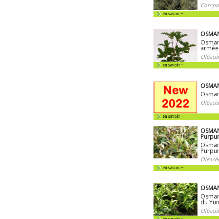
Compos
en savoir +
OSMAN
Osman
armée
Oléacé
en savoir +
OSMANT
Osman
Oléacé
en savoir +
OSMAN
Purpu
Osmant
Purpu
Oléacé
en savoir +
OSMAN
Osman
du Yu
Oléacé