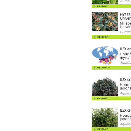
Guttifé
en savoir +
HYPER
Univer
Millep
Univer
Guttifé
en savoir +
ILEX a
Houx à
myrte
Aquifol
en savoir +
ILEX c
Houx c
japona
Aquifol
en savoir +
ILEX c
Houx c
japona
Aquifol
en savoir +