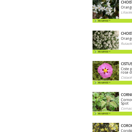
CHOISY
Orange
Liliacée
en savoir +
CHOISY
Orange
Rutacé
en savoir +
CISTUS
Ciste 
rose d
Cistacé
en savoir +
CORNUS
Cornoui
Spot
Cornac
en savoir +
COROKI
Coroki