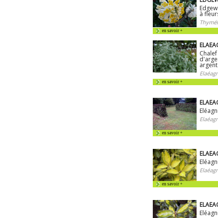
Edgewo
à fleu
Thymél
en savoir +
ELAEA
Chalef
d'arge
argen
Elaéag
en savoir +
ELAEA
Eléagn
Elaéag
en savoir +
ELAEAG
Eléagn
Elaéag
en savoir +
ELAEAG
Eléagn