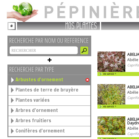
NOS PLANTES
RECHERCHE PAR NOM OU REFERENCE
ABELIA
Abélie
Caprifo
RECHERCHE PAR TYPE
en savoir +
Arbustes d'ornement
ABELI
Plantes de terre de bruyère
Abélie
Caprifo
Plantes variées
en savoir +
Arbres d'ornement
ABELIA
Arbres fruitiers
Daydr
Abélie
Conifères d'ornement
Caprifo