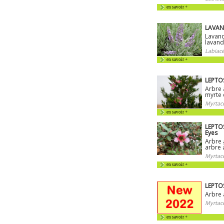
en savoir +
LAVAN
Lavand
lavand
Labiacé
en savoir +
LEPTO
Arbre 
myrte 
Myrtac
en savoir +
LEPTO
Eyes
Arbre 
arbre 
Myrtac
en savoir +
LEPTO
Arbre 
Myrtac
en savoir +