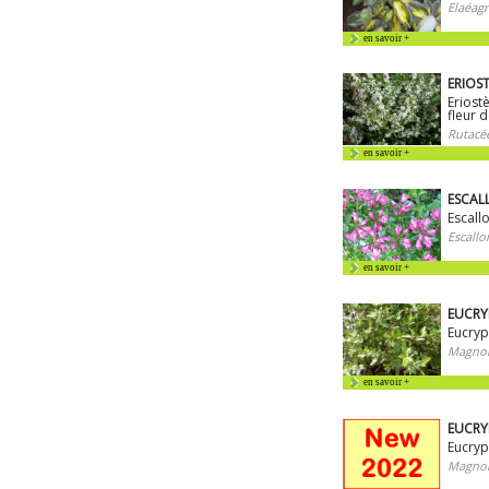
Elaéag
en savoir +
ERIOS
Eriost
fleur d
Rutacé
en savoir +
ESCAL
Escall
Escallo
en savoir +
EUCRYP
Eucryp
Magnol
en savoir +
EUCRY
Eucryp
Magnol