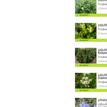
LIGUS
Troène
Oléacé
en savoir +
LIGUS
Troène
Oléacé
en savoir +
LIGUS
Rotund
Troène
Oléacé
en savoir +
LIGUST
Diamo
Troène
Oléacé
en savoir +
LITHOD
Lithod