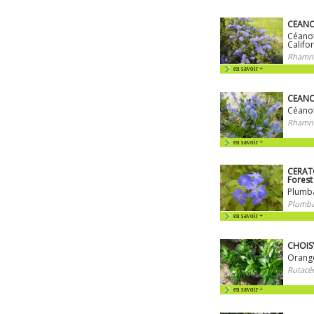
CEANOT
Céanoth
Califo
Rhamna
en savoir +
CEANO
Céanoth
Rhamna
en savoir +
CERAT
Forest
Plumba
Plumba
en savoir +
CHOISY
Orang
Rutacé
en savoir +