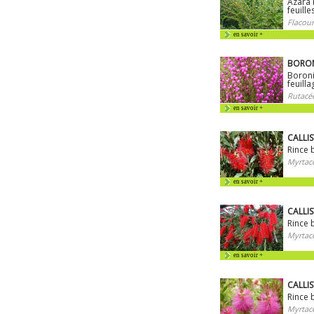
Azara 
feuille
Flacour
en savoir +
BORON
Boroni
feuilla
Rutacé
en savoir +
CALLIS
Rince 
Myrtac
en savoir +
CALLI
Rince b
Myrtac
en savoir +
CALLIS
Rince 
Myrtac