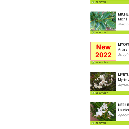
en savoir +
MICHEL
Michél
Magnol
en savoir +
MYOPO
Arbre 
Scrophu
en savoir +
MYRTUS
Myrte 
Myrtac
en savoir +
NERIUM
Laurie
Apocyn
en savoir +