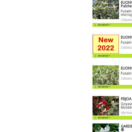
EUONY
Pulche
Fusain
microp
Célastr
en savoir +
EUONY
Fusain
Célastr
en savoir +
EUONY
Fusain
Célastr
en savoir +
FEIJOA
Goyavi
Montév
Myrtac
en savoir +
GARDEN
®