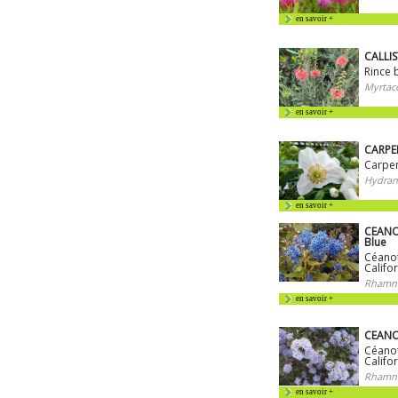
en savoir +
CALLIS
Rince 
Myrtac
en savoir +
CARPEN
Carpen
Hydran
en savoir +
CEANO
Blue
Céanot
Califo
Rhamna
en savoir +
CEANO
Céanot
Califo
Rhamna
en savoir +