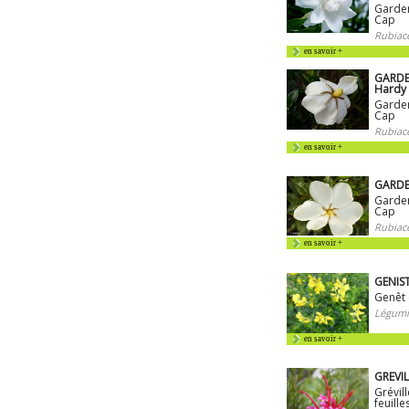
Garden
Cap
Rubiac
en savoir +
GARDEN
Hardy
Garden
Cap
Rubiac
en savoir +
GARDEN
Garden
Cap
Rubiac
en savoir +
GENIST
Genêt 
Légumi
en savoir +
GREVIL
Grévill
feuill