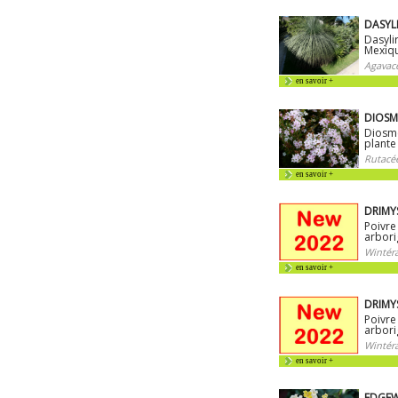
DASYL
Dasyli
Mexiq
Agavac
en savoir +
DIOSMA
Diosmé
plante
Rutacé
en savoir +
DRIMYS
Poivre
arbor
Wintéra
en savoir +
DRIMYS
Poivre
arbori
Wintéra
en savoir +
EDGEW