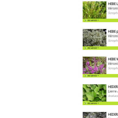
HEBE 
Véroni
Scrophu
en savoir +
HEBE p
Véroni
Scrophu
en savoir +
HEBE W
Véroni
Scrophu
en savoir +
HEDERA
Lierre
Araliac
en savoir +
HEDERA