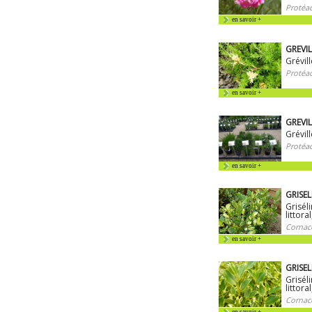
Protéac
en savoir +
GREVIL
Grévill
Protéac
en savoir +
GREVIL
Grévill
Protéac
en savoir +
GRISELI
Griséli
littora
Cornac
en savoir +
GRISELI
Griséli
littora
Cornac