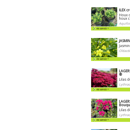
ILEX c
Houx c
houx c
Aquifol
en savoir +
JASMI
Jasmin 
Oléacé
en savoir +
LAGERS
®
Lilas 
Lythrac
en savoir +
LAGERS
Bouqu
Lilas 
Lythrac
en savoir +