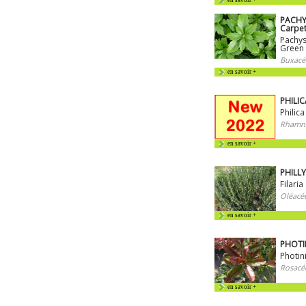
en savoir +
PACHY
Carpe
Pachys
Green
Buxacé
en savoir +
PHILIC
Philic
Rhamna
en savoir +
PHILLY
Filaria
Oléacé
en savoir +
PHOTIN
Photin
Rosacé
en savoir +