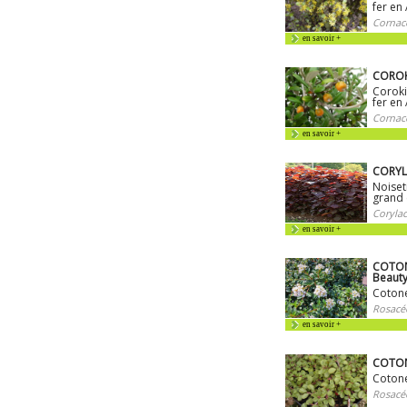
fer en
Cornac
en savoir +
COROK
Coroki
fer en
Cornac
en savoir +
CORYL
Noiset
grand 
Corylac
en savoir +
COTON
Beaut
Cotoné
Rosacé
en savoir +
COTON
Cotoné
Rosacé