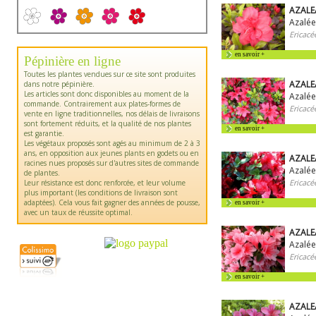
AZALEA
Azalée
Ericacé
en savoir +
Pépinière en ligne
Toutes les plantes vendues sur ce site sont produites
AZALE
dans notre pépinière.
Les articles sont donc disponibles au moment de la
Azalée
commande. Contrairement aux plates-formes de
Ericacé
vente en ligne traditionnelles, nos délais de livraisons
sont fortement réduits, et la qualité de nos plantes
en savoir +
est garantie.
Les végétaux proposés sont agés au minimum de 2 à 3
ans, en opposition aux jeunes plants en godets ou en
AZALEA
racines nues proposés sur d'autres sites de commande
Azalée
de plantes.
Ericacé
Leur résistance est donc renforcée, et leur volume
plus important (les conditions de livraison sont
adaptées). Cela vous fait gagner des années de pousse,
en savoir +
avec un taux de réussite optimal.
AZALEA
Azalée
Ericacé
en savoir +
AZALE