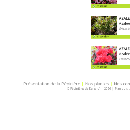
en savoir +
AZALEA
Azalée
Ericacé
en savoir +
AZALE
Azalée
Ericacé
en savoir +
Présentation de la Pépinière
Nos plantes
Nos con
|
|
© Pépinières de Kerzarc'h - 2026
|
Plan du sit