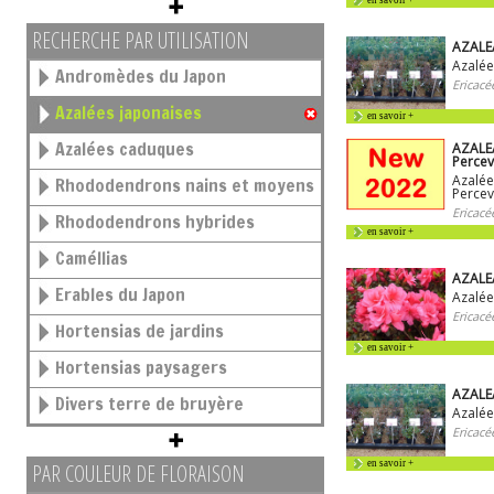
en savoir +
RECHERCHE PAR UTILISATION
AZALE
Azalée
Andromèdes du Japon
Ericacé
Azalées japonaises
en savoir +
Azalées caduques
AZALEA
Percev
Azalée
Rhododendrons nains et moyens
Percev
Ericacé
Rhododendrons hybrides
en savoir +
Caméllias
AZALEA
Erables du Japon
Azalée
Ericacé
Hortensias de jardins
en savoir +
Hortensias paysagers
AZALEA
Divers terre de bruyère
Azalée
Ericacé
en savoir +
PAR COULEUR DE FLORAISON