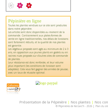
Pépinière en ligne
Toutes les plantes vendues sur ce site sont produites
dans notre pépinière.
Les articles sont donc disponibles au moment de la
commande. Contrairement aux plates-formes de
vente en ligne traditionnelles, nos délais de livraisons
sont fortement réduits, et la qualité de nos plantes
est garantie.
Les végétaux proposés sont agés au minimum de 2 à 3
ans, en opposition aux jeunes plants en godets ou en
racines nues proposés sur d'autres sites de commande
de plantes.
Leur résistance est donc renforcée, et leur volume
plus important (les conditions de livraison sont
adaptées). Cela vous fait gagner des années de pousse,
avec un taux de réussite optimal.
Présentation de la Pépinière
Nos plantes
Nos con
|
|
© Pépinières de Kerzarc'h - 2026
|
Plan du sit