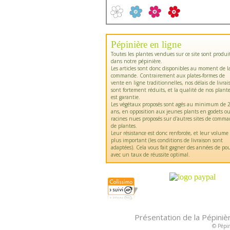
Pépinière en ligne
Toutes les plantes vendues sur ce site sont produi
dans notre pépinière.
Les articles sont donc disponibles au moment de l
commande. Contrairement aux plates-formes de
vente en ligne traditionnelles, nos délais de livrai
sont fortement réduits, et la qualité de nos plant
est garantie.
Les végétaux proposés sont agés au minimum de 2
ans, en opposition aux jeunes plants en godets o
racines nues proposés sur d'autres sites de comm
de plantes.
Leur résistance est donc renforcée, et leur volume
plus important (les conditions de livraison sont
adaptées). Cela vous fait gagner des années de pou
avec un taux de réussite optimal.
Présentation de la Pépiniè
© Pépin