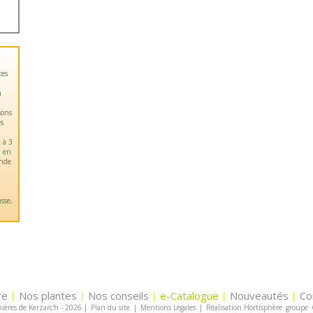
tes
a
sons
es
 à 3
u en
ande
sse,
re
Nos plantes
Nos conseils
e-Catalogue
Nouveautés
Co
|
|
|
|
|
ières de Kerzarc'h - 2026
|
Plan du site
|
Mentions Légales
|
Réalisation Hortisphère
groupe