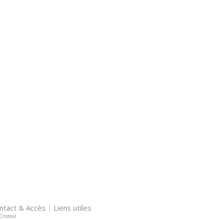
ntact & Accès
Liens utiles
|
Cristeal