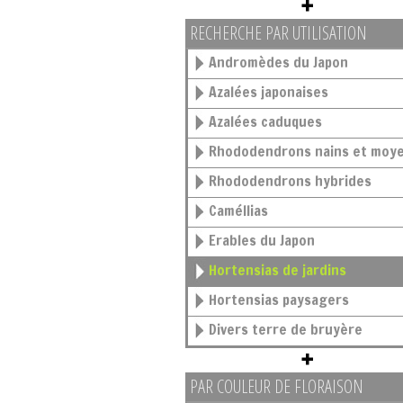
RECHERCHE PAR UTILISATION
Andromèdes du Japon
Azalées japonaises
Azalées caduques
Rhododendrons nains et moy
Rhododendrons hybrides
Caméllias
Erables du Japon
Hortensias de jardins
Hortensias paysagers
Divers terre de bruyère
PAR COULEUR DE FLORAISON