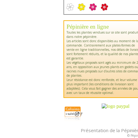
Pépinière en ligne
Toutes les plantes vendues sur ce site sont produi
dans notre pépinière.
Les articles sont donc disponibles au moment de l
commande. Contrairement aux plates-formes de
vente en ligne traditionnelles, nos délais de livrai
sont fortement réduits, et la qualité de nos plant
est garantie.
Les végétaux proposés sont agés au minimum de 2
ans, en opposition aux jeunes plants en godets o
racines nues proposés sur d'autres sites de comm
de plantes.
Leur résistance est donc renforcée, et leur volume
plus important (les conditions de livraison sont
adaptées). Cela vous fait gagner des années de pou
avec un taux de réussite optimal.
Présentation de la Pépiniè
© Pépin