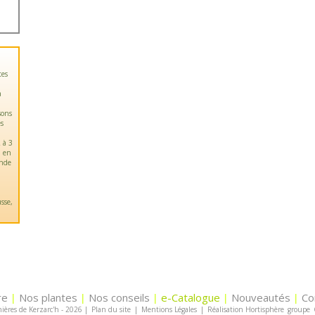
tes
a
sons
es
 à 3
u en
ande
sse,
re
Nos plantes
Nos conseils
e-Catalogue
Nouveautés
Co
|
|
|
|
|
ières de Kerzarc'h - 2026
|
Plan du site
|
Mentions Légales
|
Réalisation Hortisphère
groupe