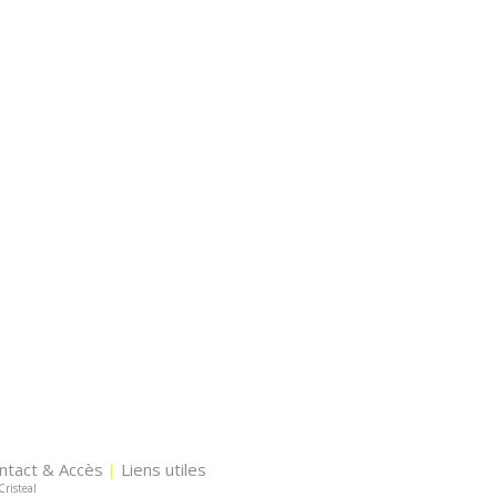
ntact & Accès
Liens utiles
|
Cristeal