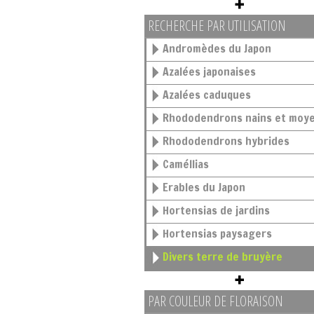
RECHERCHE PAR UTILISATION
Andromèdes du Japon
Azalées japonaises
Azalées caduques
Rhododendrons nains et moy
Rhododendrons hybrides
Caméllias
Erables du Japon
Hortensias de jardins
Hortensias paysagers
Divers terre de bruyère
PAR COULEUR DE FLORAISON