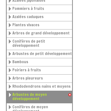
Azalées japonaises
Pommiers à fruits
Azalées caduques
Plantes vivaces
Arbres de grand développement
Conifères de petit
développement
Arbustes de petit développement
Bambous
Poiriers à fruits
Arbres pleureurs
Rhododendrons nains et moyens
Arbustes de moyen
développement
Conifères de moyen