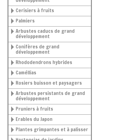
développement
Cerisiers à fruits
Palmiers
Arbustes caducs de grand
développement
Conifères de grand
développement
Rhododendrons hybrides
Caméllias
Rosiers buisson et paysagers
Arbustes persistants de grand
développement
Pruniers à fruits
Erables du Japon
Plantes grimpantes et à palisser
Hortensias de jardins