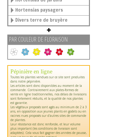
Hortensias paysagers
Divers terre de bruyère
PAR COULEUR DE FLORAISON
Pépinière en ligne
Toutes les plantes vendues sur ce site sont produites
dans notre pépinière.
Les articles sont donc disponibles au moment de la
commande. Contrairement aux plates-formes de
vente en ligne traditionnelles, nos délais de livraisons
sont fortement réduits, et la qualité de nos plantes
est garantie.
Les végétaux proposés sont agés au minimum de 2 à 3
ans, en opposition aux jeunes plants en godets ou en
racines nues proposés sur d'autres sites de commande
de plantes.
Leur résistance est donc renforcée, et leur volume
plus important (les conditions de livraison sont
adaptées). Cela vous fait gagner des années de pousse,