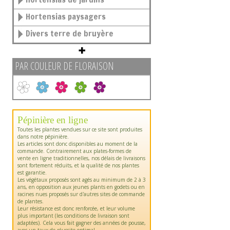
Hortensias paysagers
Divers terre de bruyère
PAR COULEUR DE FLORAISON
Pépinière en ligne
Toutes les plantes vendues sur ce site sont produites
dans notre pépinière.
Les articles sont donc disponibles au moment de la
commande. Contrairement aux plates-formes de
vente en ligne traditionnelles, nos délais de livraisons
sont fortement réduits, et la qualité de nos plantes
est garantie.
Les végétaux proposés sont agés au minimum de 2 à 3
ans, en opposition aux jeunes plants en godets ou en
racines nues proposés sur d'autres sites de commande
de plantes.
Leur résistance est donc renforcée, et leur volume
plus important (les conditions de livraison sont
adaptées). Cela vous fait gagner des années de pousse,