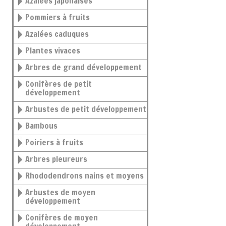
Azalées japonaises
Pommiers à fruits
Azalées caduques
Plantes vivaces
Arbres de grand développement
Conifères de petit
développement
Arbustes de petit développement
Bambous
Poiriers à fruits
Arbres pleureurs
Rhododendrons nains et moyens
Arbustes de moyen
développement
Conifères de moyen