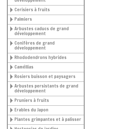
développement
Cerisiers à fruits
Palmiers
Arbustes caducs de grand
développement
Conifères de grand
développement
Rhododendrons hybrides
Caméllias
Rosiers buisson et paysagers
Arbustes persistants de grand
développement
Pruniers à fruits
Erables du Japon
Plantes grimpantes et à palisser
Hortensias de jardins