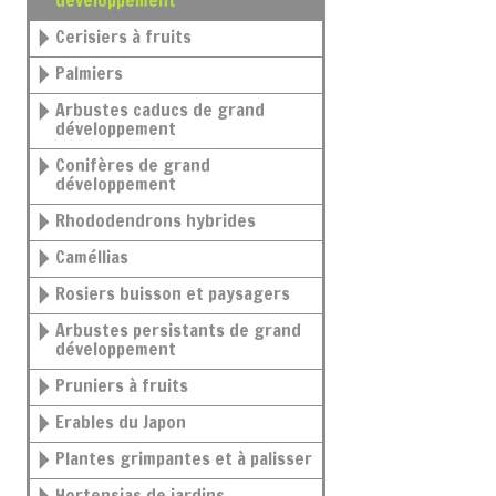
développement
Cerisiers à fruits
Palmiers
Arbustes caducs de grand
développement
Conifères de grand
développement
Rhododendrons hybrides
Caméllias
Rosiers buisson et paysagers
Arbustes persistants de grand
développement
Pruniers à fruits
Erables du Japon
Plantes grimpantes et à palisser
Hortensias de jardins