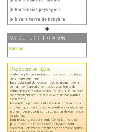
Hortensias paysagers
Divers terre de bruyère
PAR COULEUR DE FLORAISON
Aucune
Pépinière en ligne
Toutes les plantes vendues sur ce site sont produites
dans notre pépinière.
Les articles sont donc disponibles au moment de la
commande. Contrairement aux plates-formes de
vente en ligne traditionnelles, nos délais de livraisons
sont fortement réduits, et la qualité de nos plantes
est garantie.
Les végétaux proposés sont agés au minimum de 2 à 3
ans, en opposition aux jeunes plants en godets ou en
racines nues proposés sur d'autres sites de commande
de plantes.
Leur résistance est donc renforcée, et leur volume
plus important (les conditions de livraison sont
adaptées). Cela vous fait gagner des années de pousse,