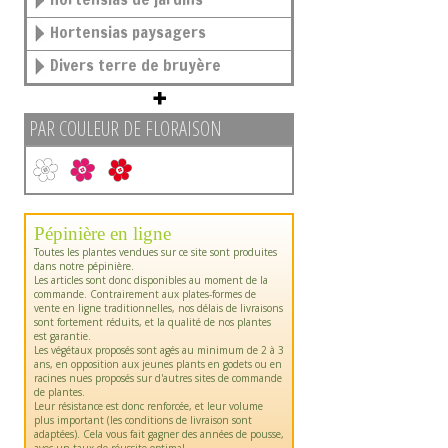
Hortensias paysagers
Divers terre de bruyère
PAR COULEUR DE FLORAISON
Pépinière en ligne
Toutes les plantes vendues sur ce site sont produites
dans notre pépinière.
Les articles sont donc disponibles au moment de la
commande. Contrairement aux plates-formes de
vente en ligne traditionnelles, nos délais de livraisons
sont fortement réduits, et la qualité de nos plantes
est garantie.
Les végétaux proposés sont agés au minimum de 2 à 3
ans, en opposition aux jeunes plants en godets ou en
racines nues proposés sur d'autres sites de commande
de plantes.
Leur résistance est donc renforcée, et leur volume
plus important (les conditions de livraison sont
adaptées). Cela vous fait gagner des années de pousse,