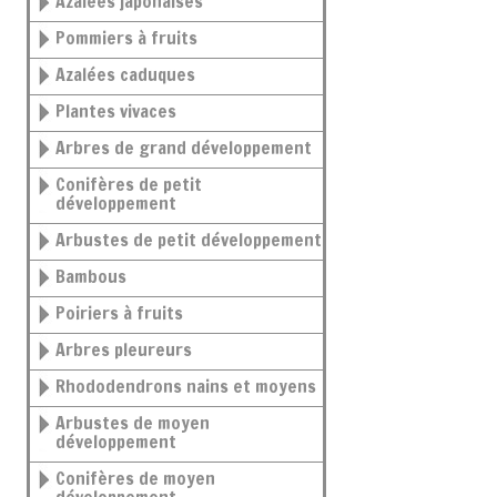
Azalées japonaises
Pommiers à fruits
Azalées caduques
Plantes vivaces
Arbres de grand développement
Conifères de petit
développement
Arbustes de petit développement
Bambous
Poiriers à fruits
Arbres pleureurs
Rhododendrons nains et moyens
Arbustes de moyen
développement
Conifères de moyen