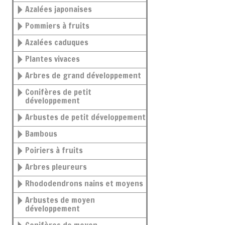
Azalées japonaises
Pommiers à fruits
Azalées caduques
Plantes vivaces
Arbres de grand développement
Conifères de petit
développement
Arbustes de petit développement
Bambous
Poiriers à fruits
Arbres pleureurs
Rhododendrons nains et moyens
Arbustes de moyen
développement