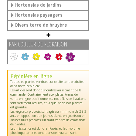
Hortensias de jardins
Hortensias paysagers
Divers terre de bruyère
PAR COULEUR DE FLORAISON
Pépinière en ligne
Toutes les plantes vendues sur ce site sont produites
dans notre pépinière.
Les articles sont donc disponibles au moment de la
commande. Contrairement aux plates-formes de
vente en ligne traditionnelles, nos délais de livraisons
sont fortement réduits, et la qualité de nos plantes
est garantie.
Les végétaux proposés sont agés au minimum de 2 à 3
ans, en opposition aux jeunes plants en godets ou en
racines nues proposés sur d'autres sites de commande
de plantes.
Leur résistance est donc renforcée, et leur volume
plus important (les conditions de livraison sont