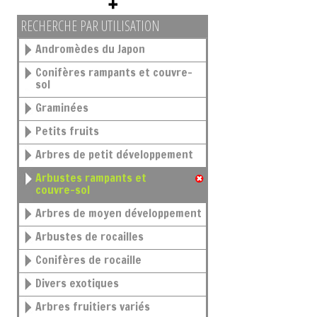
RECHERCHE PAR UTILISATION
Andromèdes du Japon
Conifères rampants et couvre-
sol
Graminées
Petits fruits
Arbres de petit développement
Arbustes rampants et
couvre-sol
Arbres de moyen développement
Arbustes de rocailles
Conifères de rocaille
Divers exotiques
Arbres fruitiers variés