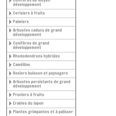
Conifères de moyen
développement
Cerisiers à fruits
Palmiers
Arbustes caducs de grand
développement
Conifères de grand
développement
Rhododendrons hybrides
Caméllias
Rosiers buisson et paysagers
Arbustes persistants de grand
développement
Pruniers à fruits
Erables du Japon
Plantes grimpantes et à palisser