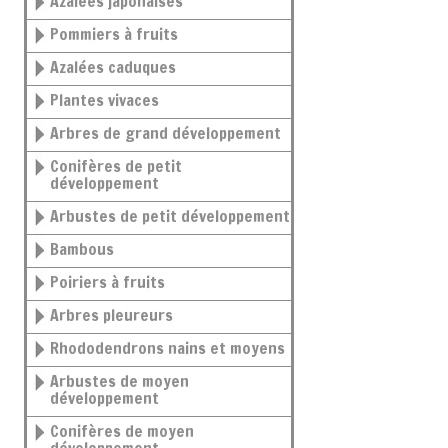
Azalées japonaises
Pommiers à fruits
Azalées caduques
Plantes vivaces
Arbres de grand développement
Conifères de petit
développement
Arbustes de petit développement
Bambous
Poiriers à fruits
Arbres pleureurs
Rhododendrons nains et moyens
Arbustes de moyen
développement
Conifères de moyen