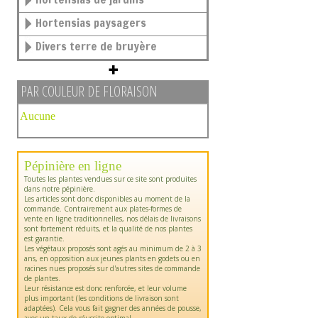
Hortensias paysagers
Divers terre de bruyère
PAR COULEUR DE FLORAISON
Aucune
Pépinière en ligne
Toutes les plantes vendues sur ce site sont produites
dans notre pépinière.
Les articles sont donc disponibles au moment de la
commande. Contrairement aux plates-formes de
vente en ligne traditionnelles, nos délais de livraisons
sont fortement réduits, et la qualité de nos plantes
est garantie.
Les végétaux proposés sont agés au minimum de 2 à 3
ans, en opposition aux jeunes plants en godets ou en
racines nues proposés sur d'autres sites de commande
de plantes.
Leur résistance est donc renforcée, et leur volume
plus important (les conditions de livraison sont
adaptées). Cela vous fait gagner des années de pousse,