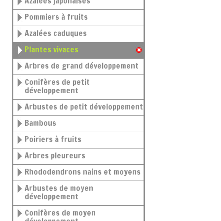
Azalées japonaises
Pommiers à fruits
Azalées caduques
Plantes vivaces
Arbres de grand développement
Conifères de petit
développement
Arbustes de petit développement
Bambous
Poiriers à fruits
Arbres pleureurs
Rhododendrons nains et moyens
Arbustes de moyen
développement
Conifères de moyen