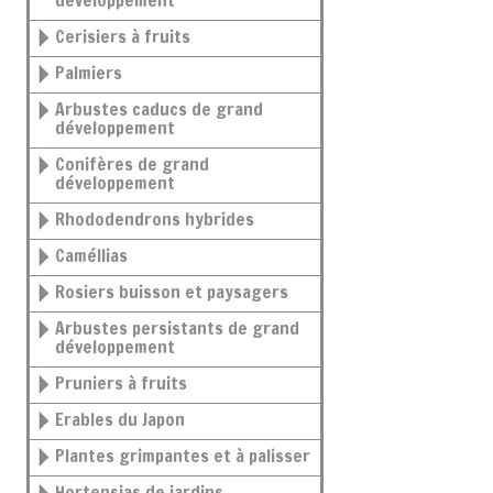
développement
Cerisiers à fruits
Palmiers
Arbustes caducs de grand
développement
Conifères de grand
développement
Rhododendrons hybrides
Caméllias
Rosiers buisson et paysagers
Arbustes persistants de grand
développement
Pruniers à fruits
Erables du Japon
Plantes grimpantes et à palisser
Hortensias de jardins