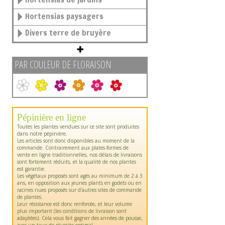
Hortensias paysagers
Divers terre de bruyère
PAR COULEUR DE FLORAISON
Pépinière en ligne
Toutes les plantes vendues sur ce site sont produites
dans notre pépinière.
Les articles sont donc disponibles au moment de la
commande. Contrairement aux plates-formes de
vente en ligne traditionnelles, nos délais de livraisons
sont fortement réduits, et la qualité de nos plantes
est garantie.
Les végétaux proposés sont agés au minimum de 2 à 3
ans, en opposition aux jeunes plants en godets ou en
racines nues proposés sur d'autres sites de commande
de plantes.
Leur résistance est donc renforcée, et leur volume
plus important (les conditions de livraison sont
adaptées). Cela vous fait gagner des années de pousse,