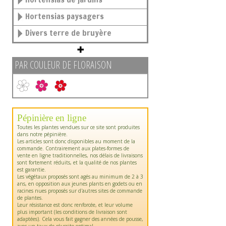
Hortensias paysagers
Divers terre de bruyère
PAR COULEUR DE FLORAISON
Pépinière en ligne
Toutes les plantes vendues sur ce site sont produites
dans notre pépinière.
Les articles sont donc disponibles au moment de la
commande. Contrairement aux plates-formes de
vente en ligne traditionnelles, nos délais de livraisons
sont fortement réduits, et la qualité de nos plantes
est garantie.
Les végétaux proposés sont agés au minimum de 2 à 3
ans, en opposition aux jeunes plants en godets ou en
racines nues proposés sur d'autres sites de commande
de plantes.
Leur résistance est donc renforcée, et leur volume
plus important (les conditions de livraison sont
adaptées). Cela vous fait gagner des années de pousse,