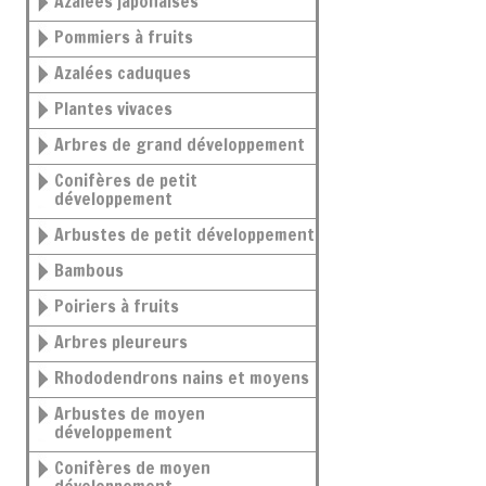
Azalées japonaises
Pommiers à fruits
Azalées caduques
Plantes vivaces
Arbres de grand développement
Conifères de petit
développement
Arbustes de petit développement
Bambous
Poiriers à fruits
Arbres pleureurs
Rhododendrons nains et moyens
Arbustes de moyen
développement
Conifères de moyen